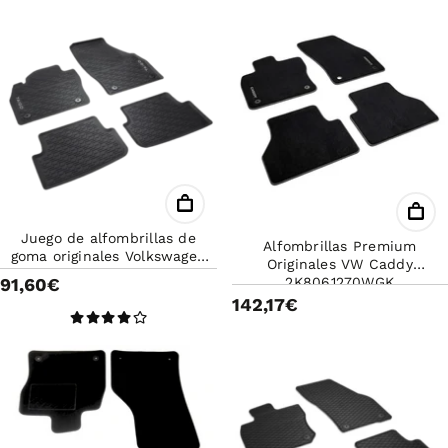
Juego de alfombrillas de
Alfombrillas Premium
goma originales Volkswagen
Originales VW Caddy
delanteras y traseras para
91,60€
2K8061270WGK
Taigo
142,17€