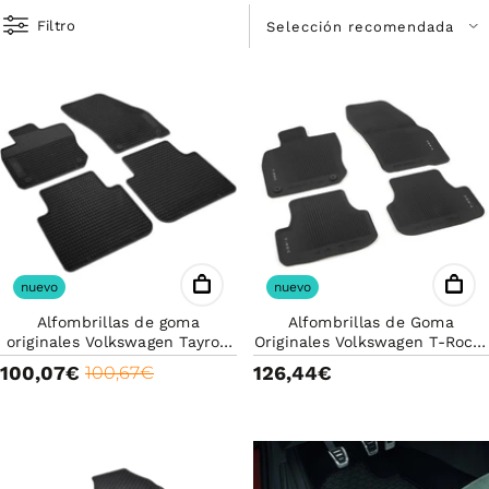
Filtro
nuevo
nuevo
Alfombrillas de goma
Alfombrillas de Goma
originales Volkswagen Tayron
Originales Volkswagen T-Roc a
57L061550041
partir 2026 | Ref.
100,07€
126,44€
100,67€
2GV06150082V | Juego
Completo Delanteras y
Traseras