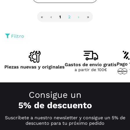
«
‹
1
2
›
»
Filtro
Pago 
Gastos de envío gratis
Piezas nuevas y originales
a partir de 100€
Consigue un
5% de descuento
Suscríbete a nuestro newsletter y consigue un 5% de
descuento para tu próximo pedido