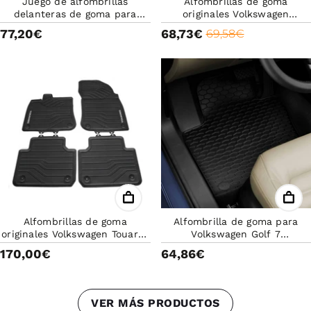
Juego de alfombrillas
Alfombrillas de goma
delanteras de goma para
originales Volkswagen
Volkswagen Transporter 2018
Transporter y Caravelle
77,20€
68,73€
69,58€
7H1061502B82V
7TG061502D82V
Alfombrillas de goma
Alfombrilla de goma para
originales Volkswagen Touareg
Volkswagen Golf 7
76106150082V
5G1061550C041
170,00€
64,86€
VER MÁS PRODUCTOS