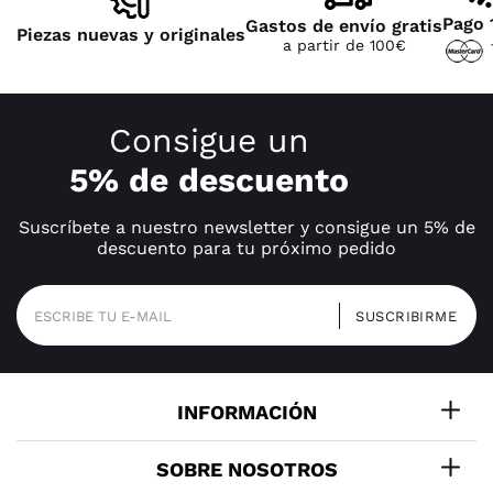
Pago 
Gastos de envío gratis
Piezas nuevas y originales
a partir de 100€
Consigue un
5% de descuento
Suscríbete a nuestro newsletter y consigue un 5% de
descuento para tu próximo pedido
INFORMACIÓN
SOBRE NOSOTROS