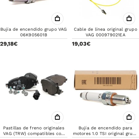
Bujía de encendido grupo VAG
Cable de línea original grupo
06K905601B
VAG 000979021EA
29,18€
19,03€
Pastillas de freno originales
Bujía de encendido para
VAG (TRW) compatibles con
motores 1.0 TSI original grupo
Audi A3, Q2, TT, Seat León,
VAG