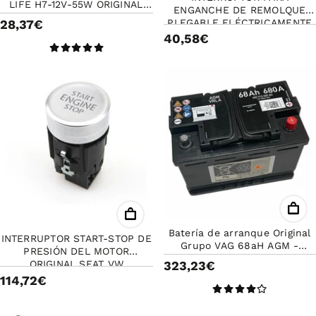
LIFE H7-12V-55W ORIGINAL
ENGANCHE DE REMOLQUE
VW, SEAT, SKODA, AUDI
28,37€
PLEGABLE ELÉCTRICAMENTE
ORIGINAL SEAT VW
40,58€
Batería de arranque Original
INTERRUPTOR START-STOP DE
Grupo VAG 68aH AGM -
PRESIÓN DEL MOTOR
Bateria para coches con
323,23€
ORIGINAL SEAT VW
sistema start-stop
114,72€