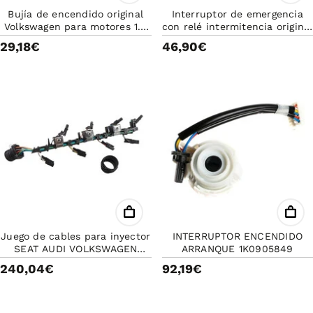
Bujía de encendido original
Interruptor de emergencia
Volkswagen para motores 1.0
con relé intermitencia original
TSI
Volkswagen color Negro
29,18€
46,90€
Juego de cables para inyector
INTERRUPTOR ENCENDIDO
SEAT AUDI VOLKSWAGEN
ARRANQUE 1K0905849
SKODA
240,04€
92,19€