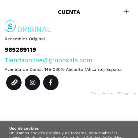
CUENTA
Recambios Original
965269119
Tiendaonline@gruposala.com
Avenida de Denia, 145
03015
Alicante
(
Alicante
)
España
Tiempo de carga: 1.320
segundos
Uso de cookies
Utilizamos cookies propias y de terceros, para analizar la
navegación de los usuarios.
Consulte la
Política de Cookies
.