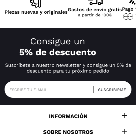
Pago 
Gastos de envío gratis
Piezas nuevas y originales
a partir de 100€
Consigue un
5% de descuento
Suscríbete a nuestro newsletter y consigue un 5% de
descuento para tu próximo pedido
INFORMACIÓN
SOBRE NOSOTROS