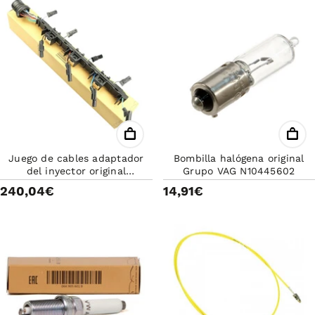
Juego de cables adaptador
Bombilla halógena original
del inyector original
Grupo VAG N10445602
Volkswagen Golf, Passat
240,04€
14,91€
2006-2011 03G971033M