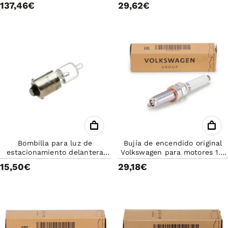
137,46€
29,62€
Skoda Kodiaq, VW Golf VII y
más.
Bombilla para luz de
Bujía de encendido original
estacionamiento delantera
Volkswagen para motores 1.0
H6W original Volkswagen
TSI y 1.5 TSI
15,50€
29,18€