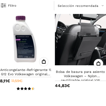
Filtro
Anticongelante-Refrigerante 1l
Bolsa de basura para asiento
G12 Evo Volkswagen original -
Volkswagen – Nylon
Anticongelante rosa
8,11€
reutilizable original VW
11,59€
000061107
44,83€