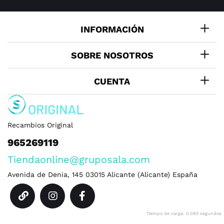
INFORMACIÓN
SOBRE NOSOTROS
CUENTA
Recambios Original
965269119
Tiendaonline@gruposala.com
Avenida de Denia, 145
03015
Alicante
(
Alicante
)
España
Tiempo de carga: 0.085 segundos