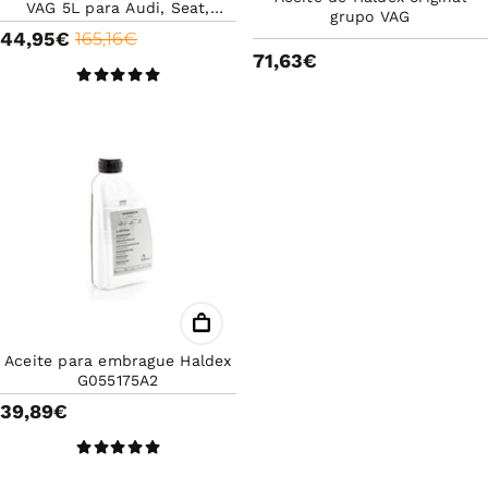
VAG 5L para Audi, Seat,
grupo VAG
Volkswagen, Cupra o Skoda
44,95€
165,16€
71,63€
Aceite para embrague Haldex
G055175A2
39,89€