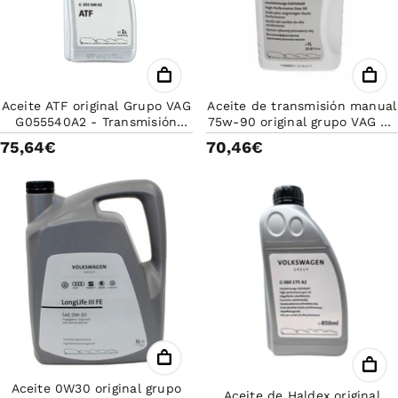
Aceite ATF original Grupo VAG
Aceite de transmisión manual
G055540A2 - Transmisión
75w-90 original grupo VAG de
Automática
1L
75,64€
70,46€
Aceite 0W30 original grupo
Aceite de Haldex original