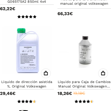
G065175A2 850ml 4x4
manual original volkswagen
62,22€
66,33€
Líquido de dirección asistida
Líquido para Caja de Cambios
1L Original Volkswagen
Manual Original Volkswagen -
Viscosidad 75W, Máxima
29,46€
18,26€
19,18€
Protección y Rendimiento
Óptimo