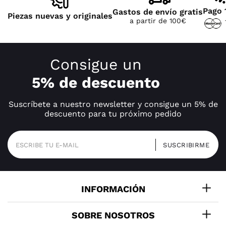
Pago 
Gastos de envío gratis
Piezas nuevas y originales
a partir de 100€
Consigue un
5% de descuento
Suscríbete a nuestro newsletter y consigue un 5% de
descuento para tu próximo pedido
INFORMACIÓN
SOBRE NOSOTROS