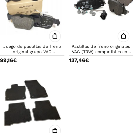
Juego de pastillas de freno
Pastillas de freno originales
original grupo VAG
VAG (TRW) compatibles con
5WA698451G
Audi A3, Q2, TT, Seat León,
99,16€
137,46€
Skoda Kodiaq, VW Golf VII y
más.