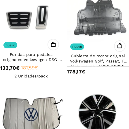
nuevo
nuevo
Fundas para pedales
Cubierta de motor original
originales Volkswagen DSG |
Volkswagen Golf, Passat, T-
Acero inoxidable
Roc y Touran 5Q0825236N
133,70€
187,55€
antideslizante | Acelerador y
178,17€
freno | Vehículos DSG
2
Unidades/pack