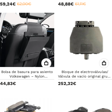
ORIGINAL VOLKSWAGEN GOLF,
59,24€
48,88€
62,00€
61,11€
TOURAN
Bolsa de basura para asiento
Bloque de electroválvulas/
Volkswagen – Nylon
Válvula de vacío original grupo
reutilizable original VW
VAG 6Q0906625E
44,83€
252,32€
000061107