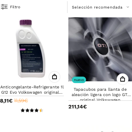
Filtro
nuevo
Anticongelante-Refrigerante 1l
Tapacubos para llanta de
G12 Evo Volkswagen original -
aleación ligera con logo GTI
Anticongelante rosa
8,11€
original Volkswagen
11,59€
211,14€