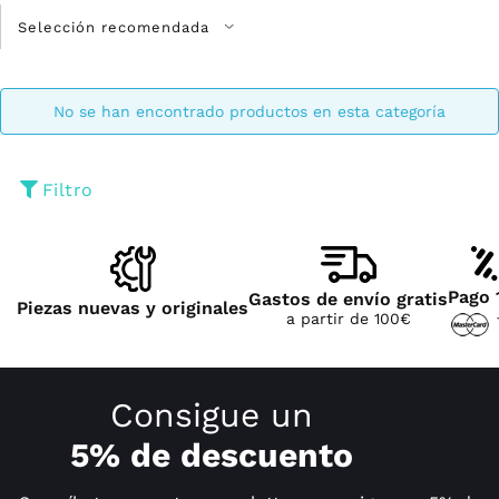
No se han encontrado productos en esta categoría
Filtro
Pago 
Gastos de envío gratis
Piezas nuevas y originales
a partir de 100€
Consigue un
5% de descuento