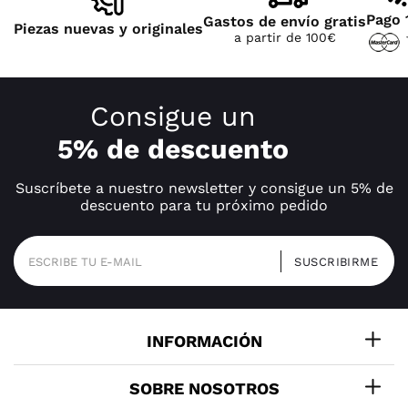
Pago 
Gastos de envío gratis
Piezas nuevas y originales
a partir de 100€
Consigue un
5% de descuento
Suscríbete a nuestro newsletter y consigue un 5% de
descuento para tu próximo pedido
INFORMACIÓN
SOBRE NOSOTROS