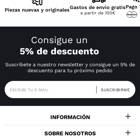
Pago 
Gastos de envío gratis
Piezas nuevas y originales
a partir de 100€
Consigue un
5% de descuento
Suscríbete a nuestro newsletter y consigue un 5% de
descuento para tu próximo pedido
INFORMACIÓN
SOBRE NOSOTROS