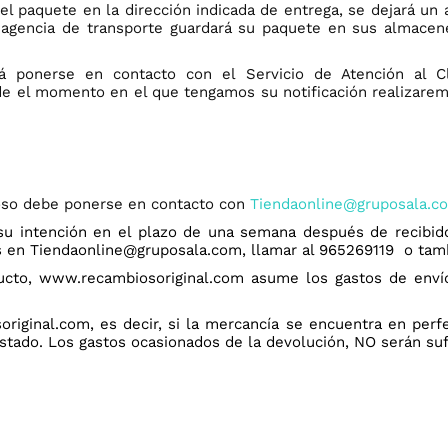
el paquete en la dirección indicada de entrega, se dejará un
 agencia de transporte guardará su paquete en sus almace
ponerse en contacto con el Servicio de Atención al Cl
e el momento en el que tengamos su notificación realizaremo
uoso debe ponerse en contacto con
Tiendaonline@gruposala.c
su intención en el plazo de una semana después de recibi
s en
Tiendaonline@gruposala.com
, llamar al 965269119 o tam
ucto, www.recambiosoriginal.com asume los gastos de envío
iginal.com, es decir, si la mercancía se encuentra en perf
estado. Los gastos ocasionados de la devolución, NO serán su