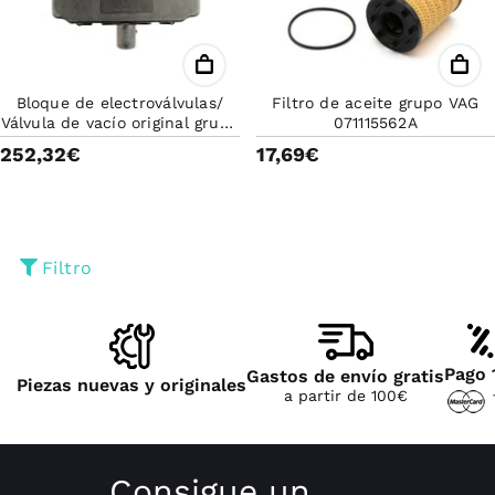
Bloque de electroválvulas/
Filtro de aceite grupo VAG
Válvula de vacío original grupo
071115562A
VAG 6Q0906625E
252,32€
17,69€
Filtro
Pago 
Gastos de envío gratis
Piezas nuevas y originales
a partir de 100€
Consigue un