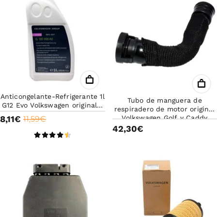
Anticongelante-Refrigerante 1l
Tubo de manguera de
G12 Evo Volkswagen original -
respiradero de motor original
Anticongelante rosa
8,11€
Volkswagen Golf y Caddy
11,59€
038103493AC
42,30€