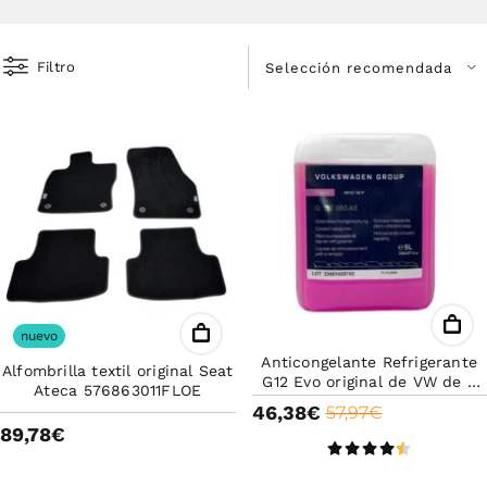
Filtro
nuevo
Anticongelante Refrigerante
Alfombrilla textil original Seat
G12 Evo original de VW de 5
Ateca 576863011FLOE
Litros
46,38€
57,97€
89,78€