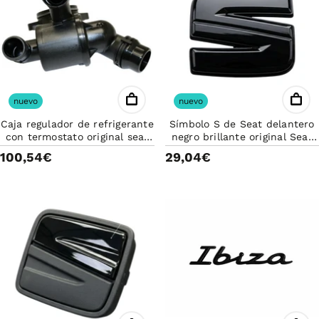
nuevo
nuevo
Caja regulador de refrigerante
Símbolo S de Seat delantero
con termostato original seat
negro brillante original Seat
exeo 2009-2014 03L121111AD
Ibiza 6F0853679C041
100,54€
29,04€