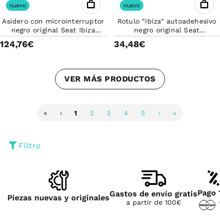
nuevo
nuevo
Asidero con microinterruptor
Rotulo "Ibiza" autoadehesivo
negro original Seat Ibiza
negro original Seat
6F0827565D041
6F0853687A041
124,76€
34,48€
VER MÁS PRODUCTOS
«
‹
1
2
3
4
5
›
»
Filtro
Pago 
Gastos de envío gratis
Piezas nuevas y originales
a partir de 100€