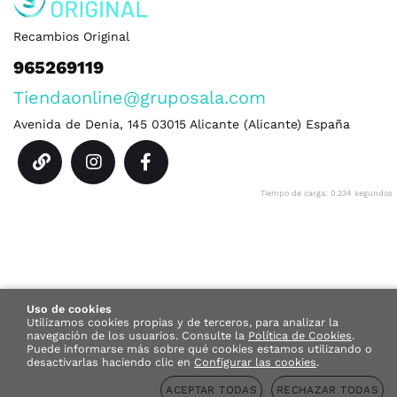
Recambios Original
965269119
Tiendaonline@gruposala.com
Avenida de Denia, 145
03015
Alicante
(
Alicante
)
España
Tiempo de carga: 0.234 segundos
Uso de cookies
Utilizamos cookies propias y de terceros, para analizar la
navegación de los usuarios.
Consulte la
Política de Cookies
.
Puede informarse más sobre qué cookies estamos utilizando o
desactivarlas haciendo clic en
Configurar las cookies
.
ACEPTAR TODAS
RECHAZAR TODAS