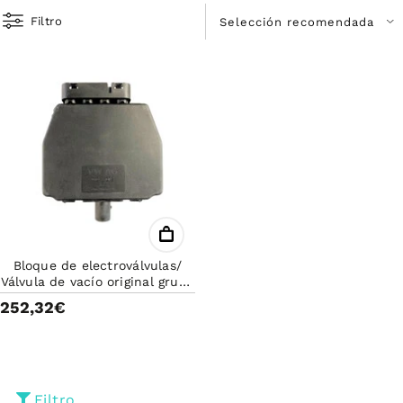
Filtro
Bloque de electroválvulas/
Válvula de vacío original grupo
VAG 6Q0906625E
252,32€
Filtro