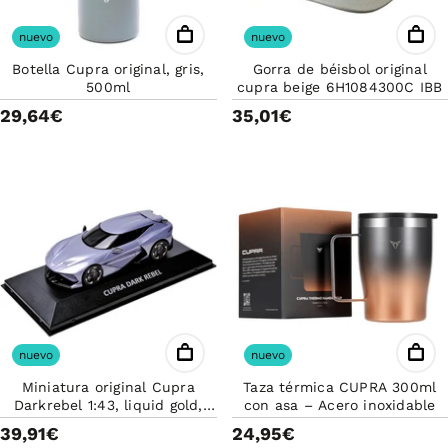
nuevo
nuevo
Botella Cupra original, gris,
Gorra de béisbol original
500ml
cupra beige 6H1084300C IBB
29,64€
35,01€
nuevo
nuevo
Miniatura original Cupra
Taza térmica CUPRA 300ml
Darkrebel 1:43, liquid gold,
con asa – Acero inoxidable
5FF099300A
39,91€
24,95€