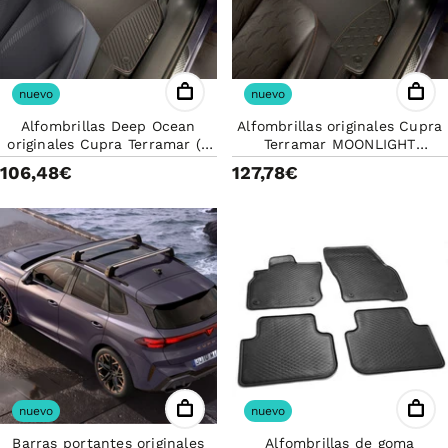
nuevo
nuevo
Alfombrillas Deep Ocean
Alfombrillas originales Cupra
originales Cupra Terramar (4
Terramar MOONLIGHT
pzas) 578863011BLOE
578863011ALOE (4 PZAS)
106,48€
127,78€
nuevo
nuevo
Barras portantes originales
Alfombrillas de goma