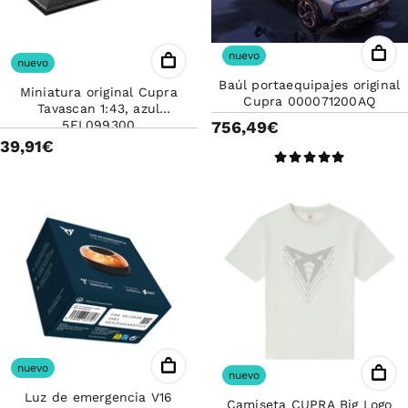
nuevo
nuevo
Baúl portaequipajes original
Miniatura original Cupra
Cupra 000071200AQ
Tavascan 1:43, azul
756,49€
5FL099300
39,91€
nuevo
nuevo
Luz de emergencia V16
Camiseta CUPRA Big Logo