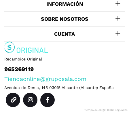
INFORMACIÓN
SOBRE NOSOTROS
CUENTA
Recambios Original
965269119
Tiendaonline@gruposala.com
Avenida de Denia, 145
03015
Alicante
(
Alicante
)
España
Tiempo de carga: 0.069 segundos