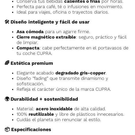
Conserva tus bebidas
calientes o frías
por horas.
Perfecta para café, té o infusiones en movimiento.
Ideal para viajes, oficina o trayectos diarios.
🛠️
Diseño inteligente y fácil de usar
Asa cómoda
para un agarre firme.
Cierre magnético extraíble
: seguro, práctico y fácil
de limpiar.
Compacta
: cabe perfectamente en el portavasos de
tu coche CUPRA.
🌈
Estética premium
Elegante acabado
degradado gris-copper
.
Diseño “fading” que transmite dinamismo y
sofisticación.
Refleja el carácter único de la marca CUPRA.
🌍
Durabilidad + sostenibilidad
Material:
acero inoxidable
de alta calidad.
100%
reutilizable
y libre de plásticos innecesarios.
Cuidás el planeta sin renunciar al estilo.
📦
Especificaciones