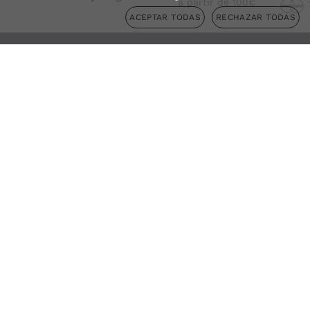
a partir de 100€
ACEPTAR TODAS
RECHAZAR TODAS
Consigue un
5% de descuento
Suscríbete a nuestro newsletter y consigue un 5% de
descuento para tu próximo pedido
INFORMACIÓN
SOBRE NOSOTROS
CUENTA