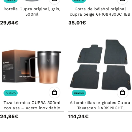
Botella Cupra original, gris,
Gorra de béisbol original
500ml
cupra beige 6H1084300C IBB
29,64€
35,01€
nuevo
nuevo
Taza térmica CUPRA 300ml
Alfombrillas originales Cupra
con asa – Acero inoxidable
Tavascan DARK NIGHT
5FL863011LOE (4 PZAS)
24,95€
114,24€