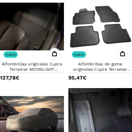
nuevo
nuevo
Alfombrillas originales Cupra
Alfombrillas de goma
Terramar MOONLIGHT
originales Cupra Terramar
578863011ALOE (4 PZAS)
578061500041 (4PZAS)
127,78€
95,47€