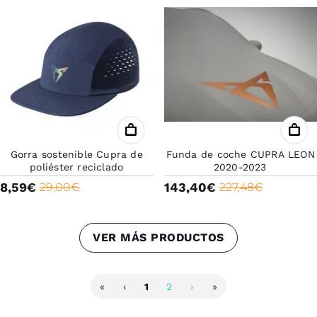
Gorra sostenible Cupra de
Funda de coche CUPRA LEON
poliéster reciclado
2020-2023
8,59€
143,40€
29,00€
227,48€
VER MÁS PRODUCTOS
«
‹
1
2
›
»