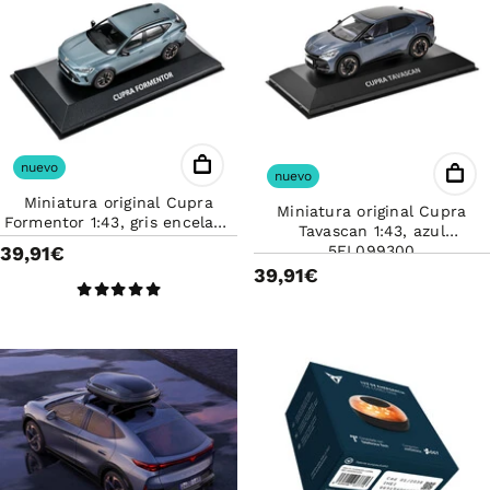
nuevo
nuevo
Miniatura original Cupra
Miniatura original Cupra
Formentor 1:43, gris encelade
Tavascan 1:43, azul
5FF099300
39,91€
5FL099300
39,91€