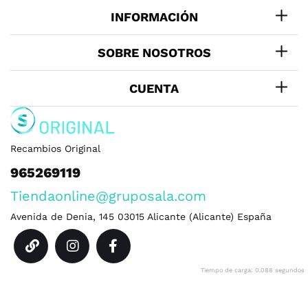
INFORMACIÓN
SOBRE NOSOTROS
CUENTA
Recambios Original
965269119
Tiendaonline@gruposala.com
Avenida de Denia, 145
03015
Alicante
(
Alicante
)
España
Tiempo de carga: 0.088 segundos