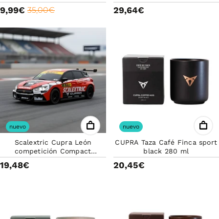
9,99€
29,64€
35,00€
nuevo
nuevo
Scalextric Cupra León
CUPRA Taza Café Finca sport
competición Compact
black 280 ml
5FA099339C Coche de slot
19,48€
20,45€
oficial CUPRA Racing