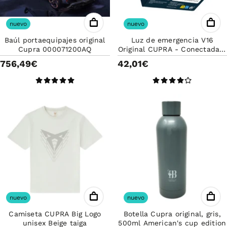
nuevo
nuevo
Baúl portaequipajes original
Luz de emergencia V16
Cupra 000071200AQ
Original CUPRA - Conectada a
DGT 000052122H
756,49€
42,01€
nuevo
nuevo
Camiseta CUPRA Big Logo
Botella Cupra original, gris,
unisex Beige taiga
500ml American's cup edition