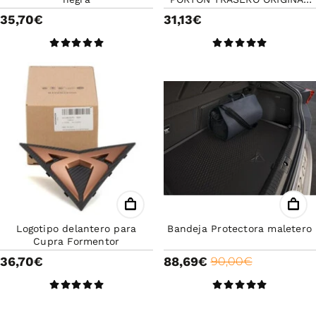
SEAT LEON 5F
35,70€
31,13€
Logotipo delantero para
Bandeja Protectora maletero
Cupra Formentor
36,70€
88,69€
90,00€