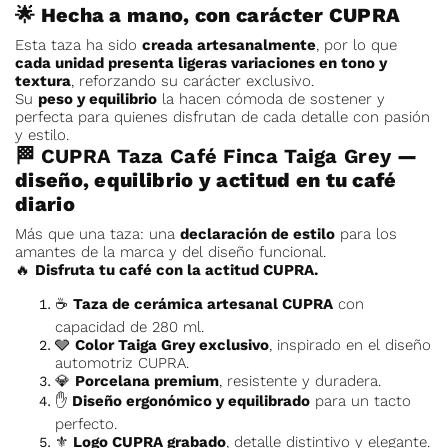
🌟 Hecha a mano, con carácter CUPRA
Esta taza ha sido
creada artesanalmente
, por lo que
cada unidad presenta ligeras variaciones en tono y
textura
, reforzando su carácter exclusivo.
Su
peso y equilibrio
la hacen cómoda de sostener y
perfecta para quienes disfrutan de cada detalle con pasión
y estilo.
🏁
CUPRA Taza Café Finca Taiga Grey
—
diseño, equilibrio y actitud en tu café
diario
Más que una taza: una
declaración de estilo
para los
amantes de la marca y del diseño funcional.
🔥
Disfruta tu café con la actitud CUPRA.
☕
Taza de cerámica artesanal CUPRA
con
capacidad de 280 ml.
🩶
Color Taiga Grey exclusivo
, inspirado en el diseño
automotriz CUPRA.
💎
Porcelana premium
, resistente y duradera.
✋
Diseño ergonómico y equilibrado
para un tacto
perfecto.
⚜️
Logo CUPRA grabado
, detalle distintivo y elegante.