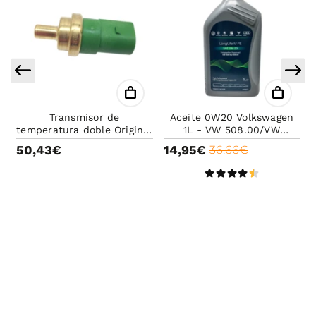
Transmisor de
Aceite 0W20 Volkswagen
A
temperatura doble Original
1L - VW 508.00/VW
VAG | 4 Pines Verdes
509.00- Original VW- Long
50,43€
14,95€
36,66€
life-Aceite de alta calidad