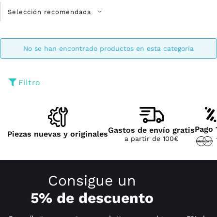
No se han encontrado productos en esta categoría
Filtro
Pago 
Gastos de envío gratis
Piezas nuevas y originales
a partir de 100€
Consigue un
5% de descuento