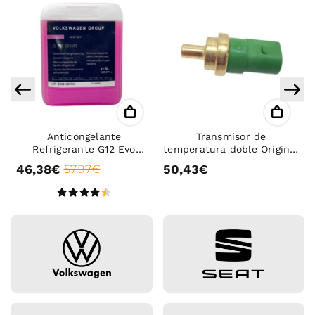
Transmisor de
Anticongelante-
temperatura doble Original
Refrigerante 1l G12 Evo
s
VAG | 4 Pines Verdes
Volkswagen original -
50,43€
8,11€
11,59€
Anticongelante rosa