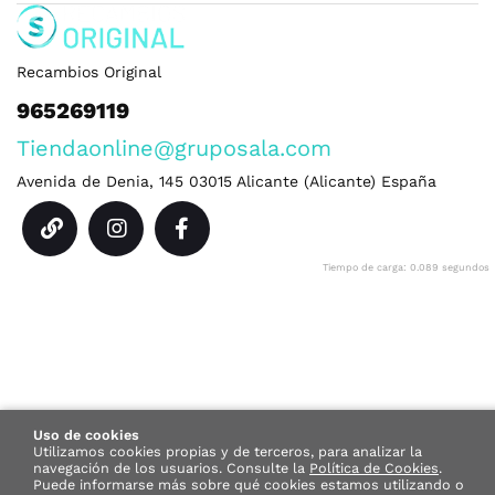
Recambios Original
965269119
Tiendaonline@gruposala.com
Avenida de Denia, 145
03015
Alicante
(
Alicante
)
España
Tiempo de carga: 0.089 segundos
Uso de cookies
Utilizamos cookies propias y de terceros, para analizar la
navegación de los usuarios.
Consulte la
Política de Cookies
.
Puede informarse más sobre qué cookies estamos utilizando o